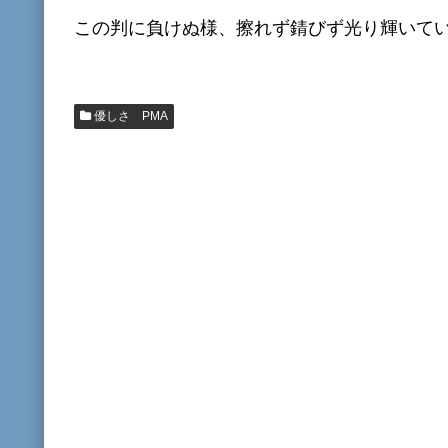
この判に負けぬ様、擦れず錆びず光り輝いて
優しさ PMA