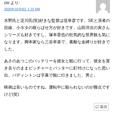
cio
より:
2020年10月9日 1:23 AM
水野氏と淀川氏(笑)好きな監督は堤幸彦です。SEと演者の
目線、小ネタの散らばせ方が好きです。山田洋次の寅さん
シリーズも好きですし、塚本晋也の狂気的な世界観も気に
なります。脚本家なら三谷幸喜で、素敵な金縛りが好きで
した。
あさのあつこのバッテリーを彼女と観に行って、彼女を置
き去りのままピッチャーとバッターに釘付けになった思い
出。パディントンは字幕で観に行きました、男と。
映画は良いものですね。運転中に観られないのが難点です
けど(笑)
返信