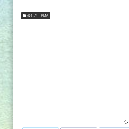
優しさ PMA
シ