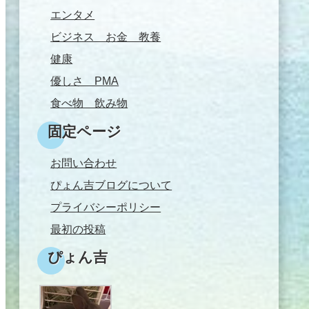
エンタメ
ビジネス お金 教養
健康
優しさ PMA
食べ物 飲み物
固定ページ
お問い合わせ
ぴょん吉ブログについて
プライバシーポリシー
最初の投稿
ぴょん吉