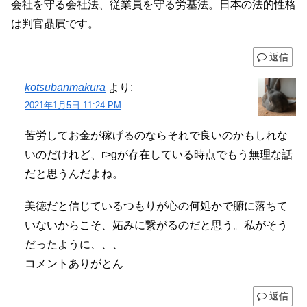
会社を守る会社法、従業員を守る労基法。日本の法的性格
は判官贔屓です。
返信
kotsubanmakura
より:
2021年1月5日 11:24 PM
苦労してお金が稼げるのならそれで良いのかもしれな
いのだけれど、r>gが存在している時点でもう無理な話
だと思うんだよね。
美徳だと信じているつもりが心の何処かで腑に落ちて
いないからこそ、妬みに繋がるのだと思う。私がそう
だったように、、、
コメントありがとん
返信