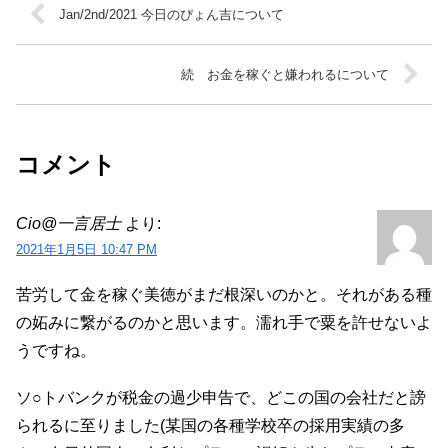
Jan/2nd/2021 今日のぴょん吉について
続 お金を稼ぐと嫌われるについて
コメント
Cio@一言居士
より:
2021年1月5日 10:47 PM
苦労して金を稼ぐ美徳がまだ根深いのかと。それがある種
の妬みに繋がるのかと思います。濡れ手で粟を許せないよ
うですね。
ソ○トバンクが税金の過少申告で、どこの国の会社だと謗
られるに至りました(某国の各種学校卒の採用実績の多