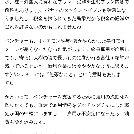
さ、在日外国人に有利なプラン、誤解を生むプラン内容で
前科もあります)。パナマのタックスヘイブンも話題にな
りましたし、税金を搾られてきた民衆だから税金の軽減や
逃れを許さないのかもしれませんね。
ベンチャーも、ホ○エモンや与○翼がやらかした事件でイ
メージが悪くなったなった気がします。終身雇用が崩壊し
ても、寄らば大樹の陰で長いものに巻かれる宮仕え精神が
残っているせいか、新興企業には冷ややかなように思えま
す(ベンチャーには『無茶なこと』という意味もありま
す)。
かといって、ベンチャーを支援するために雇用の流動化を
図りたくても、派遣で雇用情勢をグッチャグチャにした戦
犯が国の中枢にいますし……雇用が不安定になったら、消
費も冷え込みます。