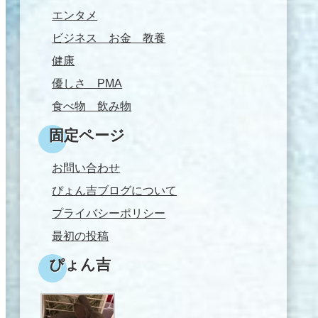
エンタメ
ビジネス お金 教養
健康
優しさ PMA
食べ物 飲み物
固定ページ
お問い合わせ
ぴょん吉ブログについて
プライバシーポリシー
最初の投稿
ぴょん吉