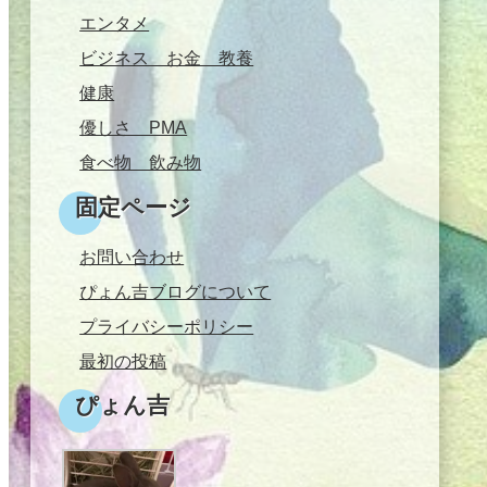
エンタメ
ビジネス お金 教養
健康
優しさ PMA
食べ物 飲み物
固定ページ
お問い合わせ
ぴょん吉ブログについて
プライバシーポリシー
最初の投稿
ぴょん吉