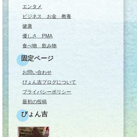
エンタメ
ビジネス お金 教養
健康
優しさ PMA
食べ物 飲み物
固定ページ
お問い合わせ
ぴょん吉ブログについて
プライバシーポリシー
最初の投稿
ぴょん吉