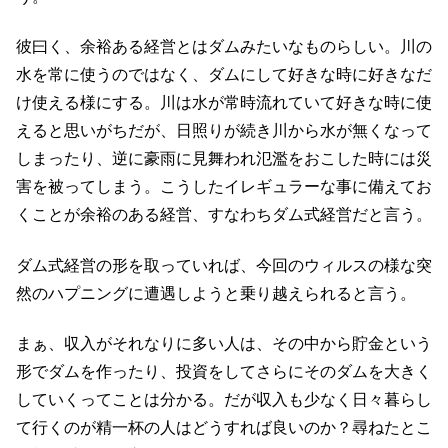
彼曰く、余裕ある経営とはダムみたいなものらしい。川の
水を常に使うのではなく、ダムにして好きな時に好きなだ
け使える様にする。川は水が常時流れていて好きな時に使
えると思いがちだが、日照りが続き川から水が無くなって
しまったり、逆に豪雨に見舞われ氾濫をおこした時には災
害を被ってしまう。こうしたイレギュラーな事に備えてお
くことが余裕のある経営、すなわちダム式経営だと言う。
ダム式経営の形を取っていれば、今回のウィルスの様な突
然のハプニングに遭遇しようと乗り越えられると言う。
まぁ、収入がそれなりに多い人は、その中から貯金という
形でダムを作ったり、投資をしてさらにそのダムを大きく
していくってことは分かる。だが収入も少なく日々暮らし
て行くのが精一杯の人はどうすれば良いのか？尋ねたとこ