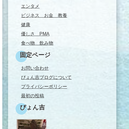
エンタメ
ビジネス お金 教養
健康
優しさ PMA
食べ物 飲み物
固定ページ
お問い合わせ
ぴょん吉ブログについて
プライバシーポリシー
最初の投稿
ぴょん吉