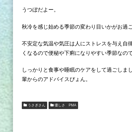
うつぼだよー。
秋冷を感じ始める季節の変わり目いかがお過
不安定な気温や気圧は人にストレスを与え自
くなるので便秘や下痢になりやすい季節なの
しっかりと食事や睡眠のケアをして過ごしま
輩からのアドバイスぴょん。
うさぎさん
優しさ PMA